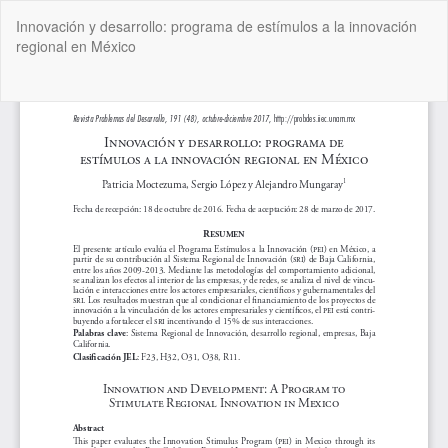
Volver
Innovación y desarrollo: programa de estímulos a la innovación
a
regional en México
los
detalles
del
De
De
artículo
P