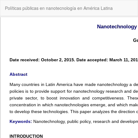
Volver
Políticas públicas en nanotecnología en América Latina
a
los
detalles
del
artículo