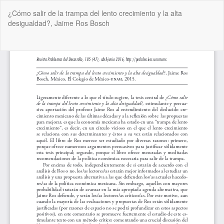
Volver
¿Cómo salir de la trampa del lento crecimiento y la alta
a
desigualdad?, Jaime Ros Bosch
los
detalles
del
De
De
artículo
P