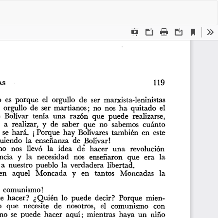
De
De
P