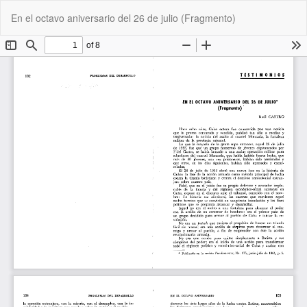
Volver
De
De
En el octavo aniversario del 26 de julio (Fragmento)
a
P
los
detalles
del
artículo