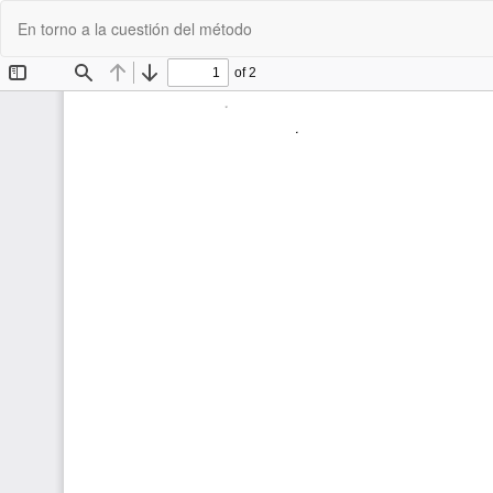
Volver
En torno a la cuestión del método
a
los
detalles
del
artículo