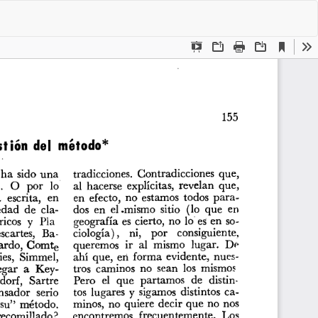
De
De
P