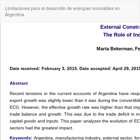
Volver
Limitaciones para el desarrollo de energías renovables en
a
Argentina
los
detalles
del
artículo