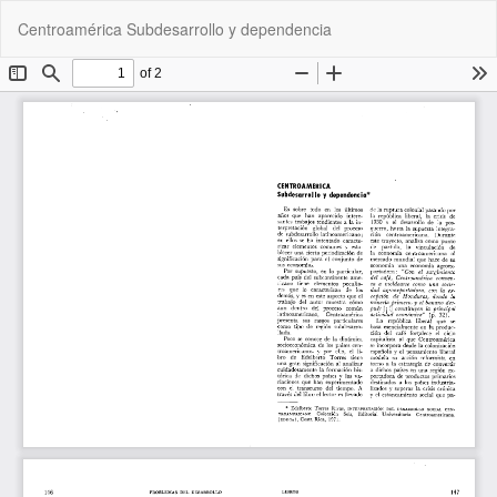
Volver
De
De
Centroamérica Subdesarrollo y dependencia
a
P
los
detalles
del
artículo