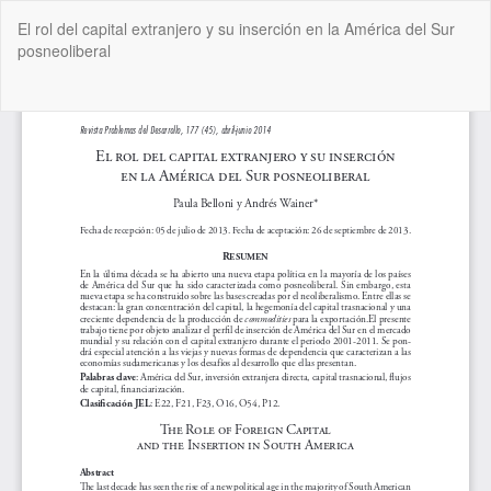
Volver
El rol del capital extranjero y su inserción en la América del Sur
a
posneoliberal
los
detalles
del
De
De
artículo
P