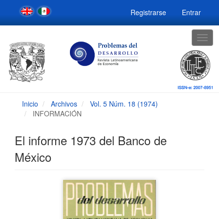
Navegación
Registrarse
Entrar
principal
Contenido
principal
Togg
Barra
navig
lateral
Inicio
Archivos
Vol. 5 Núm. 18 (1974)
INFORMACIÓN
El informe 1973 del Banco de
México
Barra
lateral