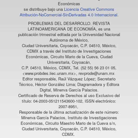
Económicas
se distribuye bajo una
Licencia Creative Commons
Atribución-NoComercial-SinDerivadas 4.0 Internacional
.
PROBLEMAS DEL DESARROLLO. REVISTA
LATINOAMERICANA DE ECONOMÍA
, es una
publicación trimestral editada por la Universidad Nacional
Autónoma de México,
Ciudad Universitaria, Coyoacán, C.P. 04510, México,
CDMX a través del Instituto de Investigaciones
Económicas, Circuito Mario de la Cueva, Ciudad
Universitaria, Coyoacán,
C.P. 04510, México, CDMX, Tel. (52 55) 56 23 01 05,
<www.probdes.iiec.unam.mx>, revprode@unam.mx
Editor responsable, Raúl Vázquez López; Secretario
Técnico, Héctor González Lima; Diagramadora y Editora
Digital, Minerva García Palacios.
Certificado de Reserva de Derechos al uso Exclusivo del
título: 04-2003-051211543600-102, ISSN electrónico:
2007-8951,
Responsable de la última actualización de este número:
Minerva García Palacios, Instituto de Investigaciones
Económicas, Circuito Maestro Mario de la Cueva s/n,
Ciudad Universitaria, Coyoacán, C.P. 04510, México,
CDMX.