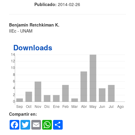
Publicado:
2014-02-26
Contenido
Benjamín Retchkiman K.
IIEc - UNAM
principal
del
Downloads
artículo
Detalles
Compartir en:
Facebook
Twitter
Email
WhatsApp
Share
del