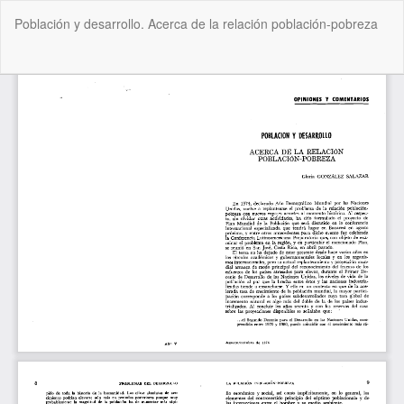
Volver
Población y desarrollo. Acerca de la relación población-pobreza
a
los
detalles
De
De
del
P
artículo