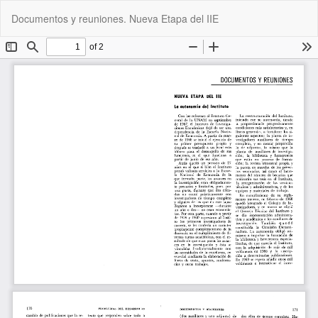
Volver
De
De
Documentos y reuniones. Nueva Etapa del IIE
a
P
los
detalles
del
artículo