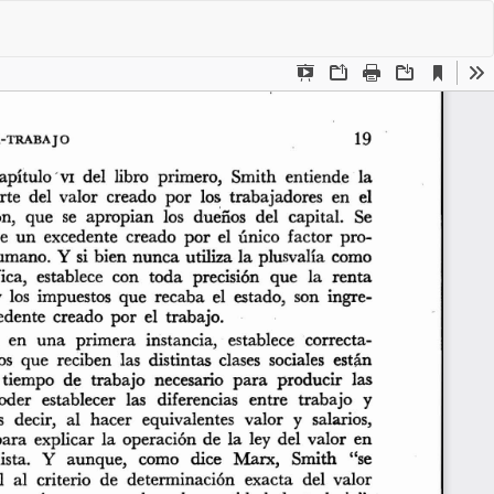
De
De
P