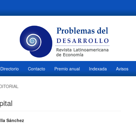
Directorio
Contacto
Premio anual
Indexada
Avisos
DITORIAL
ital
ido
illa Sánchez
M
l