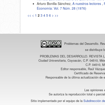
Arturo Bonilla Sánchez,
A nuestros lectores
,
Economía: Vol. 7 Núm. 28 (1976)
<<
<
1
2
3
4
5
6
>
>>
Problemas del Desarrollo. Re
se distribuye 
PROBLEMAS DEL DESARROLLO. REVISTA 
Ciudad Universitaria, Coyoacán, C.P. 04510, Méx
C.P. 04510, M
Editor responsable, Raúl Vázque
Certificado de Reserv
Responsable de la última actualización de 
Las opiniones e
Se autoriza la reproducción total o parcia
Sitio implementado por el equipo de la
Subdirección de