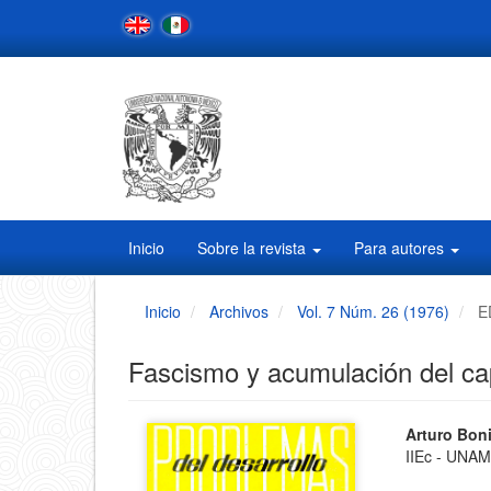
Navegación
principal
Contenido
principal
Barra
lateral
Inicio
Sobre la revista
Para autores
Inicio
Archivos
Vol. 7 Núm. 26 (1976)
E
Fascismo y acumulación del cap
Barra
Conten
Arturo Bon
IIEc - UNA
principa
lateral