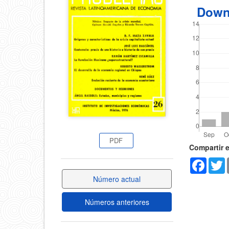
del
Down
del
artícul
artículo
PDF
Detal
Compartir 
Faceb
T
del
Número actual
artícu
Números anteriores