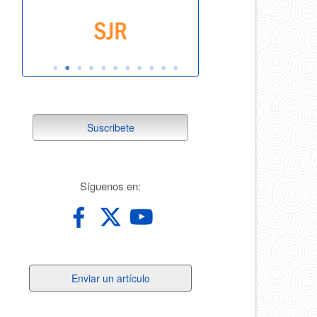
suscribete
Suscribete
redes
Síguenos en:
Enviar
Enviar un artículo
un
artículo