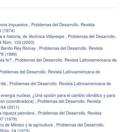
uevos impuestos
,
Problemas del Desarrollo. Revista
0 (1974)
a e historia, de Verónica Villarespe
,
Problemas del Desarrollo.
34 Núm. 133 (2003)
. Benito Rey Romay
,
Problemas del Desarrollo. Revista
78 (1989)
ala fe?
,
Problemas del Desarrollo. Revista Latinoamericana de
Problemas del Desarrollo. Revista Latinoamericana de
nila
,
Problemas del Desarrollo. Revista Latinoamericana de
a energía nuclear. ¿Una opción para el cambio climático y para
gón (coordinadora)
,
Problemas del Desarrollo. Revista
164 (2011)
a riqueza petrolera
,
Problemas del Desarrollo. Revista
37 (1979)
co de México y la agricultura
,
Problemas del Desarrollo.
 Núm. 24 (1975)