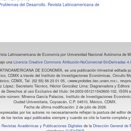
Problemas del Desarrollo. Revista Latinoamericana de
vista Latinoamericana de Economía
por Universidad Nacional Autónoma de Mé
bajo una
Licencia Creative Commons Atribución-NoComercial-SinDerivadas 4.0
LATINOAMERICANA DE ECONOMÍA
, es una publicación trimestral editada
ico, CDMX a través del Instituto de Investigaciones Económicas, Circuito Ma
éxico, CDMX, Tel. (52 55) 56 23 01 05, <www.probdes.iiec.unam.mx>, re
z López; Secretario Técnico, Héctor González Lima; Diagramadora y Editora D
a de Derechos al uso Exclusivo del título: 04-2003-051211543600-102, ISSN e
este número: Minerva García Palacios, Instituto de Investigaciones Económic
Ciudad Universitaria, Coyoacán, C.P. 04510, México, CDMX.
Fecha de última modificación: 2 de julio de 2026.
xpresadas por los autores no necesariamente reflejan la postura del editor de
l de los textos aquí publicados siempre y cuando se cite la fuente completa y 
 Revistas Académicas y Publicaciones Digitales
de la
Dirección General de 
plataforma
OJS3/PKP
.