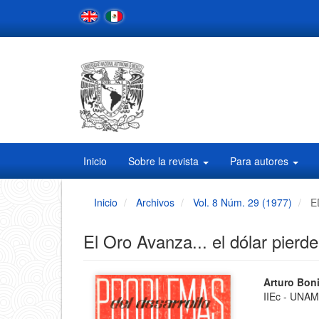
Navegación
principal
Contenido
principal
Barra
lateral
Inicio
Sobre la revista
Para autores
Inicio
Archivos
Vol. 8 Núm. 29 (1977)
E
El Oro Avanza... el dólar pierde
Barra
Conten
Arturo Bon
IIEc - UNA
principa
lateral