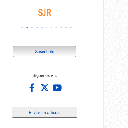
suscribete
Suscribete
redes
Síguenos en:
Enviar
Enviar un artículo
un
artículo