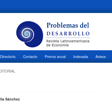
Directorio
Contacto
Premio anual
Indexada
Avisos
DITORIAL
ido
illa Sánchez
M
l