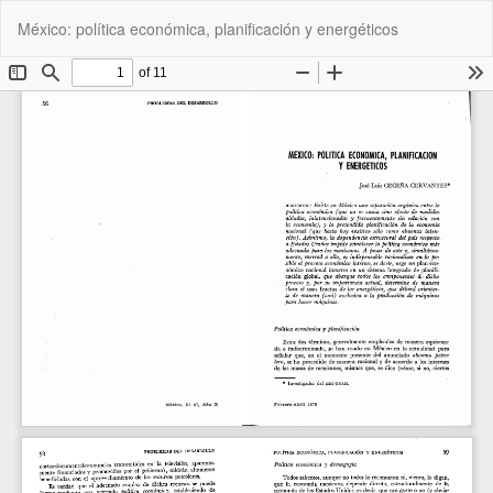
Volver
De
De
México: política económica, planificación y energéticos
a
P
los
detalles
del
artículo