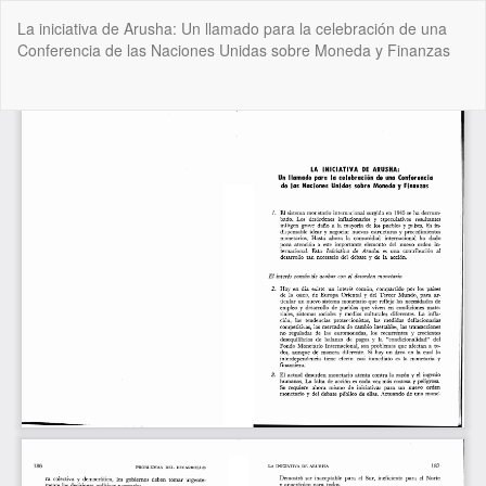
Volver
La iniciativa de Arusha: Un llamado para la celebración de una
a
Conferencia de las Naciones Unidas sobre Moneda y Finanzas
los
detalles
del
De
De
artículo
P