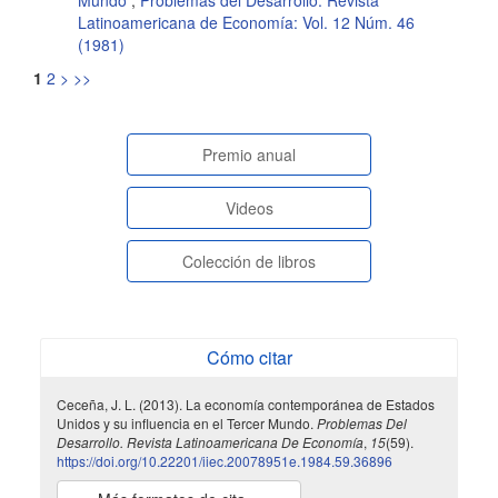
Latinoamericana de Economía: Vol. 12 Núm. 46
(1981)
1
2
>
>>
paginasespeciales
Premio anual
Videos
Colección de libros
Cómo citar
Ceceña, J. L. (2013). La economía contemporánea de Estados
Unidos y su influencia en el Tercer Mundo.
Problemas Del
Desarrollo. Revista Latinoamericana De Economía
,
15
(59).
https://doi.org/10.22201/iiec.20078951e.1984.59.36896