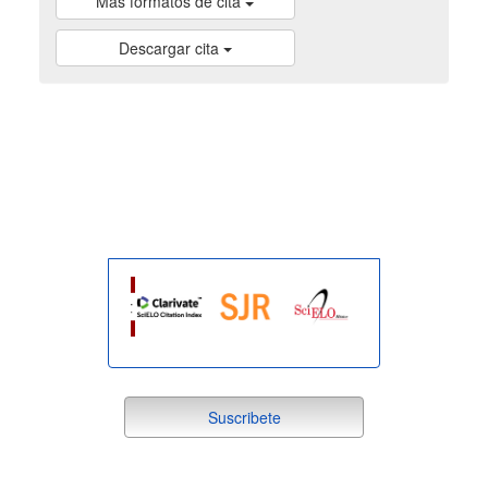
Más formatos de cita
Descargar cita
indexada
suscribete
Suscribete