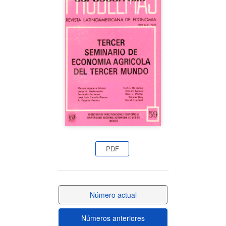
lateral
del
artículo
PDF
Número actual
Números anteriores