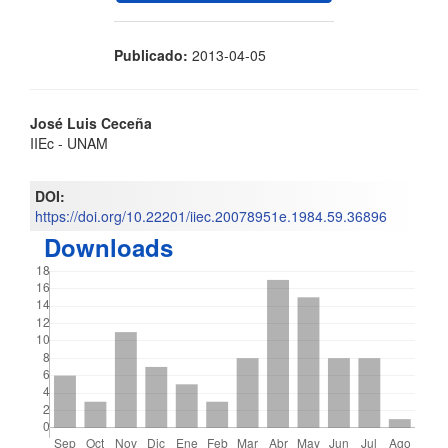
Publicado:
2013-04-05
Contenido
José Luis Ceceña
IIEc - UNAM
principal
del
DOI:
https://doi.org/10.22201/iiec.20078951e.1984.59.36896
artículo
Downloads