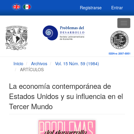
Navegación
Registrarse
Entrar
principal
Contenido
principal
Togg
Barra
navig
lateral
Inicio
Archivos
Vol. 15 Núm. 59 (1984)
ARTÍCULOS
La economía contemporánea de
Estados Unidos y su influencia en el
Tercer Mundo
Barra