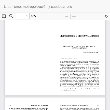
Volver
De
De
Urbanismo, metropolización y subdesarrollo
a
P
los
detalles
del
artículo