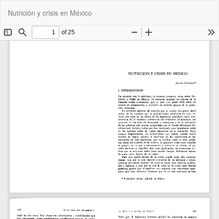
Volver
De
De
Nutrición y crisis en México
a
P
los
detalles
del
artículo