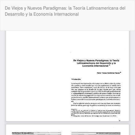
Volver
De Viejos y Nuevos Paradigmas: la Teoría Latinoamericana del
a
Desarrollo y la Economía Internacional
los
detalles
del
De
De
artículo
P