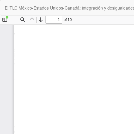
Volver
El TLC México-Estados Unidos-Canadá: integración y desigualdades
a
los
detalles
del
artículo