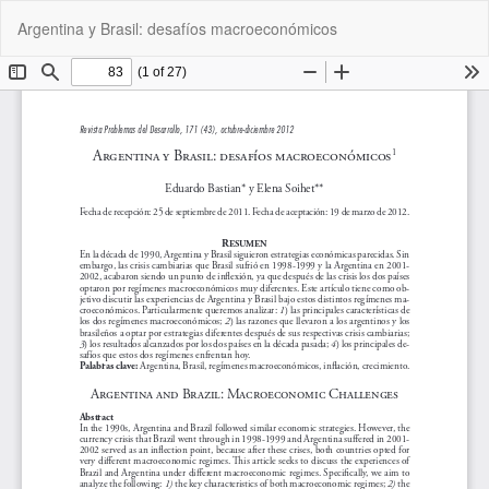
Volver
De
De
Argentina y Brasil: desafíos macroeconómicos
a
P
los
detalles
del
artículo