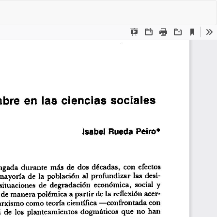
De
De
P