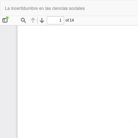
Volver
La incertidumbre en las ciencias sociales
a
los
detalles
del
artículo