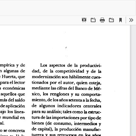
De
De
P