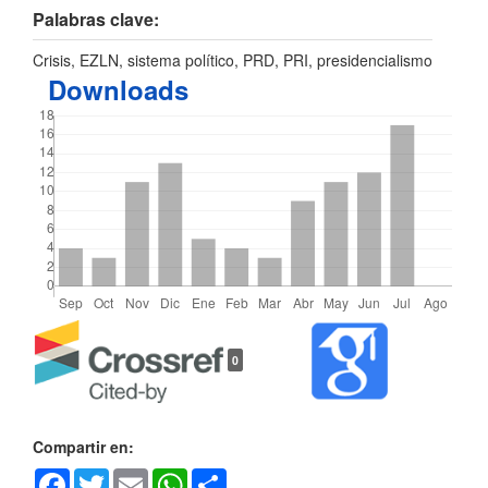
Palabras clave:
Crisis, EZLN, sistema político, PRD, PRI, presidencialismo
Downloads
Detalles
0
del
artículo
Compartir en:
Facebook
Twitter
Email
WhatsApp
Share