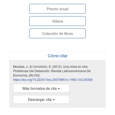
paginasespeciales
Premio anual
Videos
Colección de libros
Cómo citar
Morales, J., & Concheiro, E. (2012). Una crisis en otra.
Problemas Del Desarrollo. Revista Latinoamericana De
Economía
,
26
(102).
https://doi.org/10.22201/iiec.20078951e.1995.102.29308
Más formatos de cita
Descargar cita