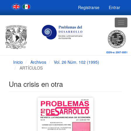
Navegación
Registrarse
Entrar
principal
Contenido
principal
Togg
Barra
navig
lateral
Inicio
Archivos
Vol. 26 Núm. 102 (1995)
ARTÍCULOS
Una crisis en otra
Barra
lateral
del