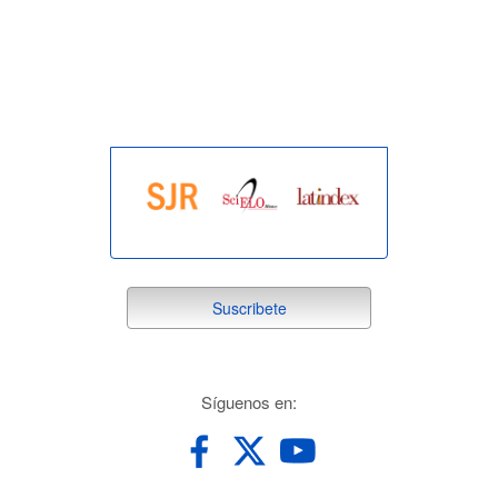
indexada
suscribete
Suscribete
redes
Síguenos en: