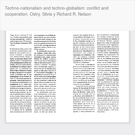
Volver
Techno-nationalism and techno-globalism: conflict and
a
cooperation. Ostry, Silvia y Richard R. Nelson
los
detalles
del
De
De
artículo
P