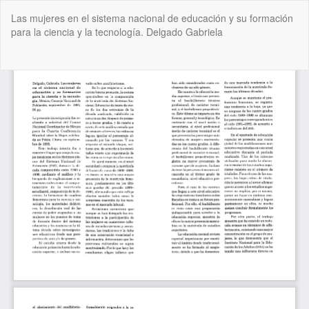
Volver
Las mujeres en el sistema nacional de educación y su formación
a
para la ciencia y la tecnología. Delgado Gabriela
los
detalles
del
De
De
artículo
P