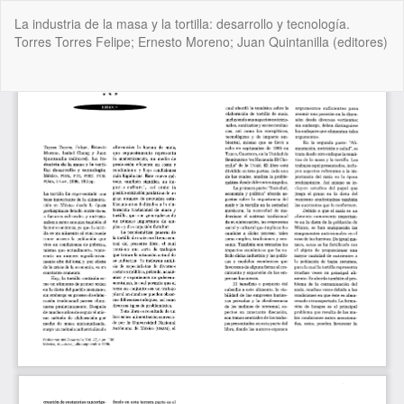
Volver
La industria de la masa y la tortilla: desarrollo y tecnología.
a
Torres Torres Felipe; Ernesto Moreno; Juan Quintanilla (editores)
los
detalles
del
De
De
artículo
P