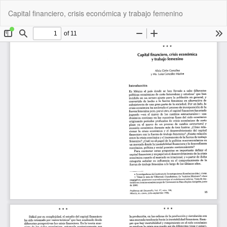
Volver
De
De
Capital financiero, crisis económica y trabajo femenino
a
P
los
detalles
del
artículo