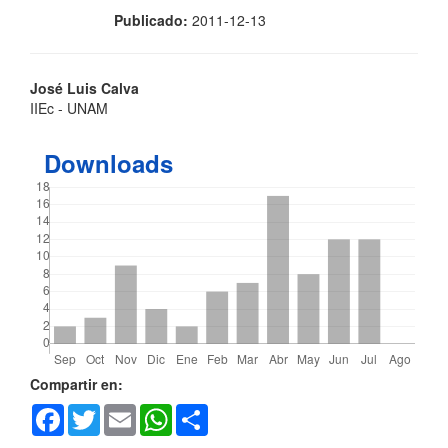
Publicado:
2011-12-13
Contenido
José Luis Calva
IIEc - UNAM
principal
del
Downloads
artículo
Detalles
Compartir en:
Facebook
Twitter
Email
WhatsApp
Share
del