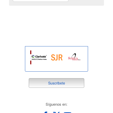
indexada
suscribete
Suscribete
redes
Síguenos en: