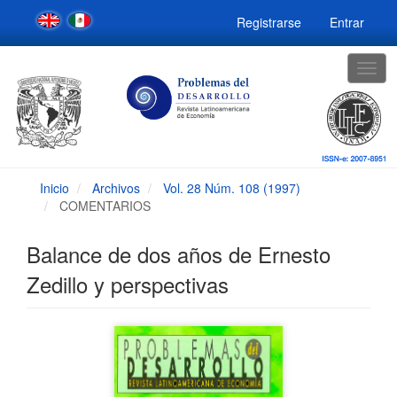
Navegación
Registrarse
Entrar
principal
Contenido
principal
Togg
Barra
navig
lateral
Inicio
Archivos
Vol. 28 Núm. 108 (1997)
COMENTARIOS
Balance de dos años de Ernesto
Zedillo y perspectivas
Barra
lateral