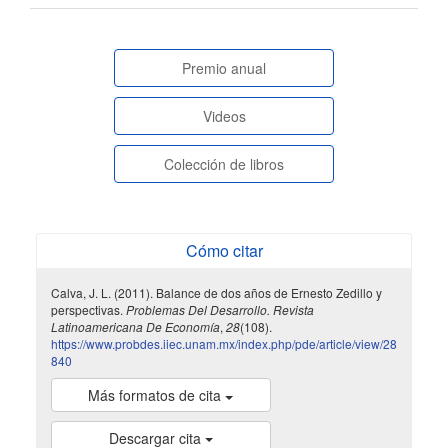
artículo
paginasespeciales
Premio anual
Videos
Colección de libros
Cómo citar
Calva, J. L. (2011). Balance de dos años de Ernesto Zedillo y
perspectivas.
Problemas Del Desarrollo. Revista
Latinoamericana De Economía
,
28
(108).
https://www.probdes.iiec.unam.mx/index.php/pde/article/view/28
840
Más formatos de cita
Descargar cita