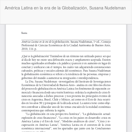
Volver
América Latina en la era de la Globalización, Susana Nudelsman
a
los
detalles
De
De
del
P
artículo