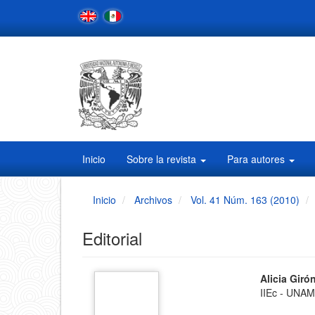
Navegación
principal
Contenido
principal
Barra
lateral
Inicio
Sobre la revista
Para autores
Inicio
Archivos
Vol. 41 Núm. 163 (2010)
Editorial
Barra
Conten
Alicia Giró
IIEc - UNA
principa
lateral