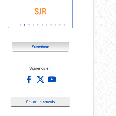
suscribete
Suscribete
redes
Síguenos en:
Enviar
Enviar un artículo
un
artículo