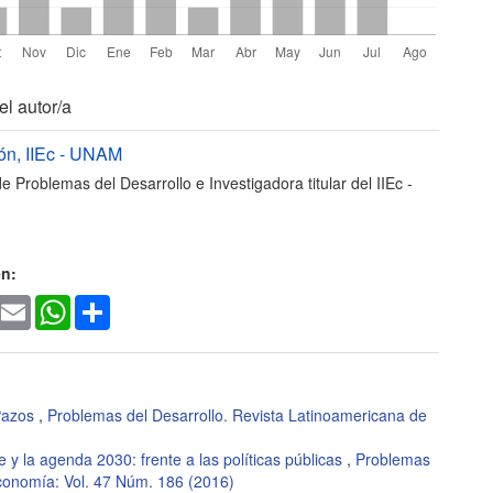
les
el autor/a
rón,
IIEc - UNAM
de Problemas del Desarrollo e Investigadora titular del IIEc -
lo
en:
ook
witter
Email
WhatsApp
Share
 Pazos
,
Problemas del Desarrollo. Revista Latinoamericana de
e y la agenda 2030: frente a las políticas públicas
,
Problemas
Economía: Vol. 47 Núm. 186 (2016)