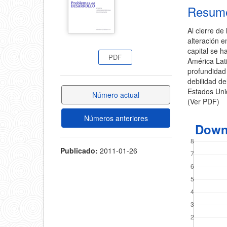
del
Resum
del
artícul
Al cierre de
artículo
alteración e
capital se 
PDF
América Lati
profundidad 
debilidad de
Estados Unid
Número actual
(Ver PDF)
Números anteriores
Down
Publicado:
2011-01-26