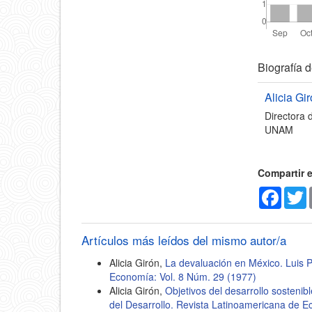
Detal
Biografía d
del
Alicia Gi
Directora 
artícu
UNAM
Compartir 
Faceb
T
Artículos más leídos del mismo autor/a
Alicia Girón,
La devaluación en México. Luis
Economía: Vol. 8 Núm. 29 (1977)
Alicia Girón,
Objetivos del desarrollo sostenibl
del Desarrollo. Revista Latinoamericana de 