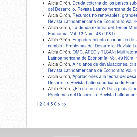
Alicia Girón,
Deuda externa de los países subd
del Desarrollo. Revista Latinoamericana de E
Alicia Girón,
Recursos no renovables, grande
Revista Latinoamericana de Economía: Vol. 
Alicia Girón,
La deuda externa del Tercer Mu
Economía: Vol. 12 Núm. 46 (1981)
Alicia Girón,
Empoderamiento económico de la
cambio
,
Problemas del Desarrollo. Revista 
Alicia Girón,
OMC, APEC y TLCAN: Multilatera
Latinoamericana de Economía: Vol. 49 Núm. 
Alicia Girón,
A 40 años de devaluaciones, cris
Revista Latinoamericana de Economía: Vol. 
Alicia Girón,
Aportaciones a la teoría del desa
Desarrollo. Revista Latinoamericana de Econ
Alicia Girón,
¿Fin de un ciclo? De la globaliza
Problemas del Desarrollo. Revista Latinoame
1
2
3
4
5
6
>
>>